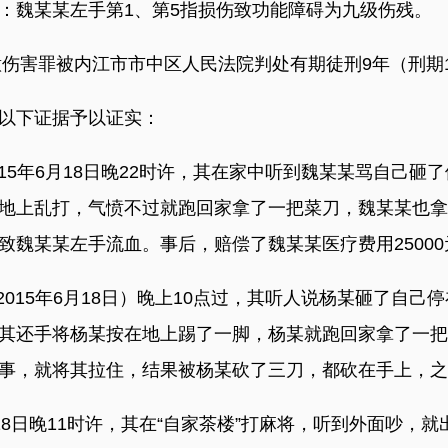
魏某某左手第1、第5指损伤致功能障碍为九级伤残。
害罪被内江市市中区人民法院判处有期徒刑9年（刑期199
以下证据予以证实：
5年6月18日晚22时许，其在家中听到魏某某骂自己砸
地上乱打，气愤不过就跑回家拿了一把菜刀，魏某某也拿
魏某某左手流血。事后，赔偿了魏某某医疗费用25000
15年6月18日）晚上10点过，其听人说杨某砸了自己
其还手将杨某按在地上踢了一脚，杨某就跑回家拿了一把
事，就将其拉住，结果被杨某砍了三刀，都砍在手上，之
8日晚11时许，其在“自家茶楼”打麻将，听到外面吵，就出