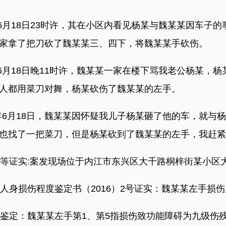
6月18日23时许，其在小区内看见杨某与魏某某因车子
家拿了把刀砍了魏某某三、四下，将魏某某手砍伤。
6月18日晚11时许，魏某某一家在楼下骂我老公杨某，
人都用菜刀对舞，杨某砍伤了魏某某的左手。
年6月18日，魏某某因怀疑我儿子杨某砸了他的车，就与
也找了一把菜刀，但是杨某砍到了魏某某的左手，我赶紧
等证实:案发现场位于内江市东兴区大千路桐梓街某小区
身损伤程度鉴定书（2016）2号证实：魏某某左手损
定：魏某某左手第1、第5指损伤致功能障碍为九级伤