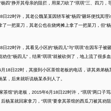
杨四”挣开其母亲的阻拦，用菜刀砍了“琪琪”三、四刀，
18日22时许，其老公魏某某因轿车被“杨四”砸坏便找其理
家拿了一把菜刀，其老公也在烧烤摊上拿了一把菜刀，但“
18日22时许，其看见小区的“杨四儿”与“琪琪”在因车子
能劝住“杨四儿”，结果“琪琪”就被砍倒了，地上流了很多
月18日22时，其接到小区茶馆老板的电话，讲其弟弟杨某
骂杨某，后来就听说杨某杀到人了。
馆”的老板，2015年6月18日22时许，“琪琪”两口
打，后杨某就回家拿刀，“琪琪”要拿其茶馆的西瓜刀被其劝