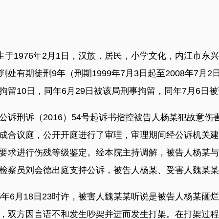
1976年2月1日，汉族，居民，小学文化，内江市东兴
有期徒刑9年（刑期1999年7月3日起至2008年7月2日
留10日，同年6月29日被该局刑事拘留，同年7月6日
诉（2016）54号起诉书指控被告人杨某犯故意伤害罪
成合议庭，公开开庭进行了审理，审理期间经公诉机关建
要求进行伤残等级鉴定。经本院主持调解，被告人杨某与
检察员刘会德出庭支持公诉，被告人杨某、受害人魏某某
年6月18日23时许，被害人魏某某听说是被告人杨某砸
，双方因言语不和发生吵架并进而发生打架。在打架过程