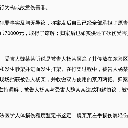
行为构成故意伤害罪。
事实及均无异议，称案发后自己已经全部承担了原告人的
币70000元，取得了谅解；归案后也如实供述了砍伤受
时许，受害人魏某某听说是被告人杨某砸烂了其停放在东兴
和发生吵架并进而发生打架。在打架过程中，被告人杨某
现场挡获被告人杨某，并收缴双方使用的菜刀两把。归案
本院主持调解，被告人杨某与受害人魏某某达成和解协议，
医学人体损伤程度鉴定书鉴定：魏某某左手损伤属轻伤